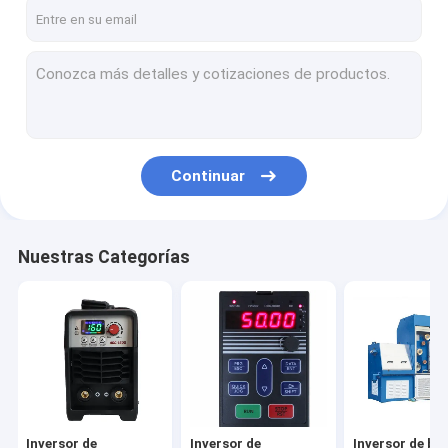
Contacto
Inversor de frecuencia del motor
Inversor de frecuencia variable
Continuar
Inversor de baja fricción
inversor la monofásico
Nuestras Categorías
Inversor trifásico
inversor solar de la bomba
Reactancia de CA del inversor
Servomotor de CA
Inversor de
Inversor de
Inversor de ba