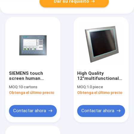
Dar su requisito
SIEMENS touch
High Quality
screen human
12"multifunctional
machine interface
panel 12"color TFT
MOQ:
10 cartons
MOQ:
1.0 piece
6AV2123-2MA03-
display screen
Obtenga el último precio
Obtenga el último precio
0AX0 touch screen
6AV6644-0AA01-
6AV2123-2MA03-
2AX0 HMI touch
0AX0
screen panel
6AV66440AA012AX0
Contactar ahora
Contactar ahora
6AV6644-0AA01-
2AX0