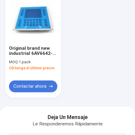
Original brand new
industrial 6AV6642-
0DC01-1AX1 6AV6
MOQ:
1 pack
642-0DC01-1AX1 Ect
Obtenga el último precio
Siemens Simatic HMI
OP177B touch
screen
Contactar ahora
Inicio
Productos
Deja Un Mensaje
Le Responderemos Rápidamente
Sobre nosotros