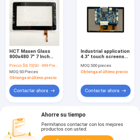
HCT Maxen Glass
Industrial application
800x480 7" 7 Inch
4.3" touch screens
Resolution RGB
800*480 lcd screen
Precio:
$8.70(50 - 499 Pieces) $8.20(>=500 Pieces)
MOQ:
500 pieces
Interface Screen
display HMI interface
MOQ:
50 Pieces
Obtenga el último precio
Touch Panel
4.3 inch hmi touch
Capacitive Controller
screen
Obtenga el último precio
GT911 For TFT LCD
Display
Contactar ahora
Contactar ahora
Ahorre su tiempo
Permítanos contactar con los mejores
productos con usted.