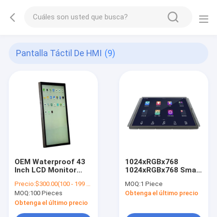
Pantalla Táctil De HMI
(9)
OEM Waterproof 43
1024xRGBx768
Inch LCD Monitor
1024xRGBx768 Smart
Table Top Capacitive
Home Touch Screen
Precio:
$300.00(100 - 199 Pieces) $280.00(>=200 Pieces)
MOQ:
1 Piece
Interactive Touch
15.0 Inch Square TFT
MOQ:
100 Pieces
Obtenga el último precio
Screen For Gaming
LCD Control Board
43"
Display Module
Obtenga el último precio