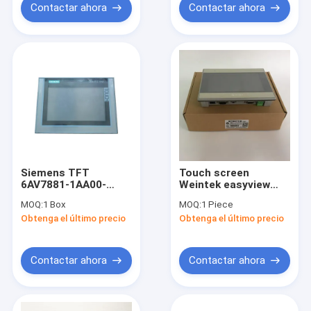
Contactar ahora
Contactar ahora
Siemens TFT
Touch screen
6AV7881-1AA00-
Weintek easyview
2BA0 90% New 7"
weinview MT8101iE 7
MOQ:
1 Box
MOQ:
1 Piece
Industrial Computer
inch HMI
Obtenga el último precio
Obtenga el último precio
Touch Screen
IPC277D 7"
Contactar ahora
Contactar ahora