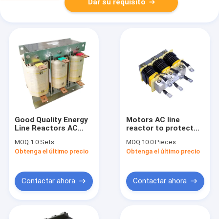
Dar su requisito
Good Quality Energy
Motors AC line
Line Reactors AC
reactor to protect
Electric Power New
VFD, and to reduce
MOQ:
1.0 Sets
MOQ:
10.0 Pieces
Industrial AC Reactor
dv/dt
Obtenga el último precio
Obtenga el último precio
Contactar ahora
Contactar ahora