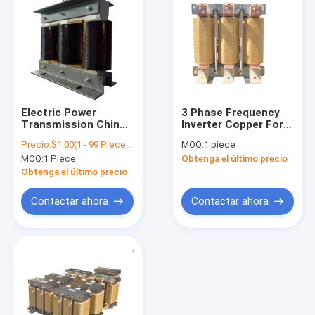
Electric Power
3 Phase Frequency
Transmission China
Inverter Copper For
Factory Supplier
110kw Variable
Precio:
$1.00(1 - 99 Pieces) $0.80(100 - 999 Pieces) $0.30(>=1000 Pieces)
MOQ:
1 piece
Harmonic Filter
Frequency Inverter
MOQ:
1 Piece
Obtenga el último precio
Reactor Price
Distributors DC
Detuned Reactor
Reactor Power
Obtenga el último precio
Single Phase And
Inverter 220v 380v
Three Phase Reactor
Contactar ahora
Contactar ahora
Inicio
Productos
Sobre nosotros