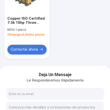
Contacto
Copper ISO Certified
7.5k 10hp Three
Inversor de frecuencia del motor
Phase Power Inverter
MOQ:
1 piece
50hz to 60hz DC
Obtenga el último precio
Reactor Electric
Inversor de frecuencia variable
Inverter 220v 380v
Inversor de baja fricción
Contactar ahora
inversor la monofásico
Inversor trifásico
Deja Un Mensaje
Le Responderemos Rápidamente
inversor solar de la bomba
Reactancia de CA del inversor
Servomotor de CA