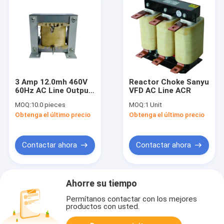
3 Amp 12.0mh 460V
Reactor Choke Sanyu
60Hz AC Line Output
VFD AC Line ACR
Single Phase Reactor
MOQ:
10.0 pieces
MOQ:
1 Unit
For Motor 0.3-14
Obtenga el último precio
Obtenga el último precio
kVar
Contactar ahora
Contactar ahora
Ahorre su tiempo
Permítanos contactar con los mejores
productos con usted.