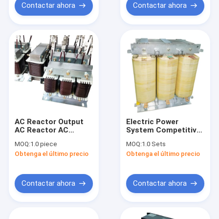
Contactar ahora
Contactar ahora
AC Reactor Output
Electric Power
AC Reactor AC
System Competitive
Choke For Frequency
Price inverter good
MOQ:
1.0 piece
MOQ:
1.0 Sets
Inverter Filter Low
price industrial ac
Obtenga el último precio
Obtenga el último precio
Voltage Harmonic
line reactor
Capacitor
Contactar ahora
Contactar ahora