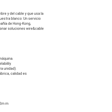
bre y del cable y que usa la
uestra blanco: Un servicio
pañía de Hong-Kong,
ionar soluciones wire&cable
 máquina.
abilily.
ra unidad).
brica, calidad es
32m m