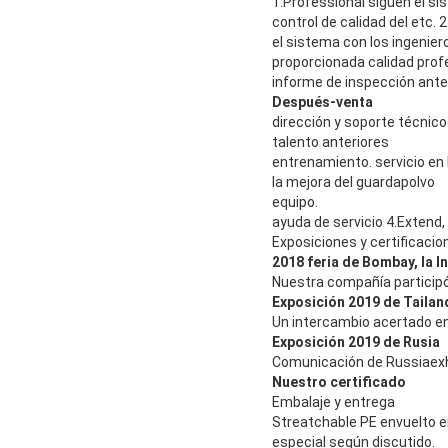
1.Professional siguen el sis
control de calidad del etc. 2
el sistema con los ingenie
proporcionada calidad prof
informe de inspección ante
Después-venta
dirección y soporte técnico 
talento anteriores
entrenamiento. servicio en 
la mejora del guardapolvo
equipo.
ayuda de servicio 4.Extend
Exposiciones y certificacio
2018 feria de Bombay, la I
Nuestra compañía particip
Exposición 2019 de Tailan
Un intercambio acertado en 
Exposición 2019 de Rusia
Comunicación
de Russiaexh
Nuestro certificado
Embalaje y entrega
Streatchable PE envuelto e
especial según discutido.