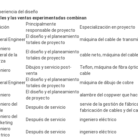
periencia del diseño
les y las ventas experimentadas combinan
Principalmente
ición
Especialización en proyecto
responsable de proyecto
El diseño y el planeamiento
eral Engineer
máquina del cable de transmi
totales de proyecto
eniero
El diseño y el planeamiento
ral de la
cable neto, máquina del cabl
totales de proyecto
rza
Dibujos y servicio post-
Teflon, máquina de fibra óptic
eniero
venta
cable
El diseño y el planeamiento
eral Engineer
máquina de dibujo de cobre
totales de proyecto
El diseño y el planeamiento
eniero
alambre del coppwer que hac
de proyecto
niero del
servie de la gestión de fábrica
Después de servicio
le
fabricación de cables y del c
niero del
Después de servicio
ingeniero eléctrico
keting
eniero
Después de servicio
ingeniero eléctrico
ctrico