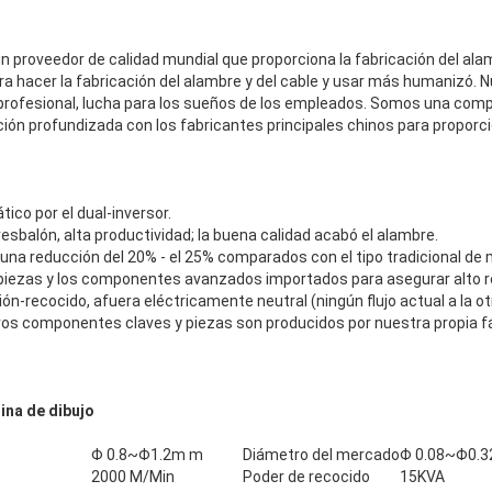
un proveedor de calidad mundial que proporciona la fabricación del alam
ara hacer la fabricación del alambre y del cable y usar más humanizó. N
 profesional, lucha para los sueños de los empleados. Somos una com
ión profundizada con los fabricantes principales chinos para proporc
ico por el dual-inversor.
resbalón, alta productividad; la buena calidad acabó el alambre.
una reducción del 20% - el 25% comparados con el tipo tradicional de
piezas y los componentes avanzados importados para asegurar alto rel
n-recocido, afuera eléctricamente neutral (ningún flujo actual a la ot
ros componentes claves y piezas son producidos por nuestra propia fá
ina de dibujo
Φ 0.8~Φ1.2m m
Diámetro del mercado
Φ 0.08~Φ0.
2000 M/Min
Poder de recocido
15KVA