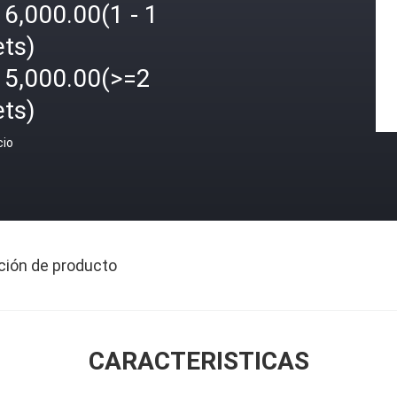
6,000.00(1 - 1
ets)
15,000.00(>=2
ets)
cio
ción de producto
CARACTERISTICAS