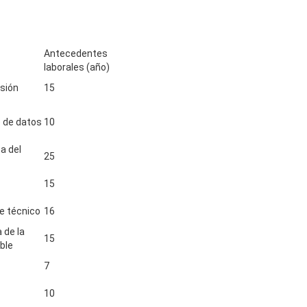
Antecedentes
laborales (año)
sión
15
e de datos
10
a del
25
15
e técnico
16
 de la
15
able
7
10