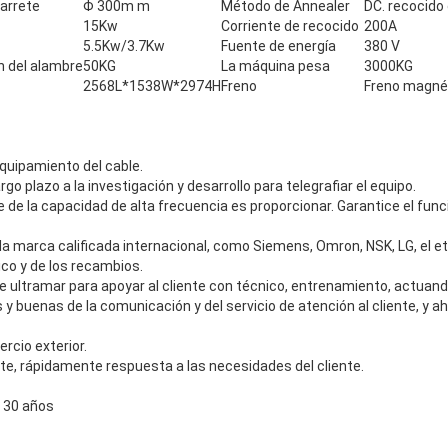
arrete
Φ 300m m
Método de Annealer
DC. recocido 
15Kw
Corriente de recocido
200A
5.5Kw/3.7Kw
Fuente de energía
380 V
n del alambre
50KG
La máquina pesa
3000KG
2568L*1538W*2974H
Freno
Freno magné
quipamiento del cable.
argo plazo a la investigación y desarrollo para telegrafiar el equipo.
e de la capacidad de alta frecuencia es proporcionar. Garantice el fu
 la marca calificada internacional, como Siemens, Omron, NSK, LG, el et
ico y de los recambios.
e ultramar para apoyar al cliente con técnico, entrenamiento, actuand
y buenas de la comunicación y del servicio de atención al cliente, y ah
rcio exterior.
te, rápidamente respuesta a las necesidades del cliente.
 30 años