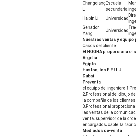
Changqiang
Escuela
Man
Li
secundaria
ing
Dire
Haipin Li
Universidad
inge
Senador
Tra
Universidad
Yang
inge
Nuestras ventas y equipo p
Casos del cliente
El HOOHA proporciona el so
Argelia
Egipto
Huston, los E.E.U.U.
Dubai
Preventa
el equipo del ingeniero 1.Pr
2.Professional del dibujo de
la compañía de los clientes
3.Professional proporciona 
las ventas de la comunicac
venta, supervisor de la ord
encargados, cable. la fabric
Mediados de-venta