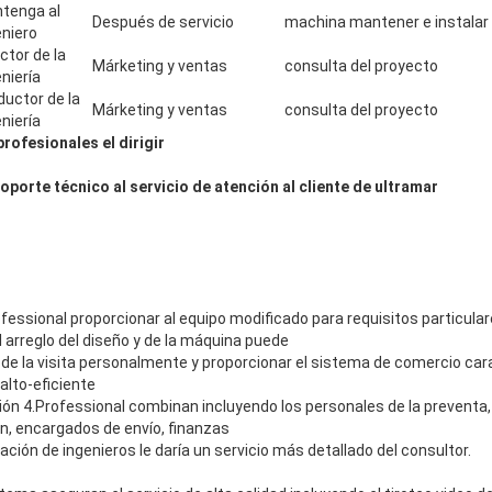
tenga al
Después de servicio
machina mantener e instalar 
eniero
ctor de la
Márketing y ventas
consulta del proyecto
niería
ductor de la
Márketing y ventas
consulta del proyecto
niería
rofesionales el dirigir
porte técnico al servicio de atención al cliente de ultramar
ofessional proporcionar al equipo modificado para requisitos particulare
l arreglo del diseño y de la máquina puede
 de la visita personalmente y proporcionar el sistema de comercio cara
alto-eficiente
ión 4.Professional combinan incluyendo los personales de la preventa
en, encargados de envío, finanzas
ación de ingenieros le daría un servicio más detallado del consultor.