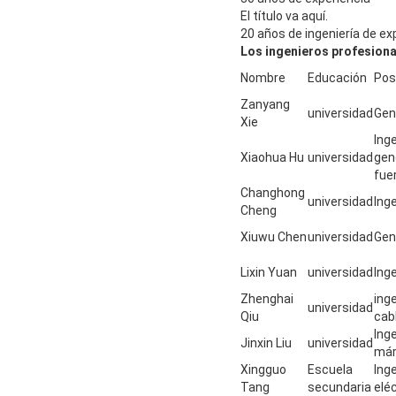
El título va aquí.
20 años de ingeniería de ex
Los ingenieros profesiona
Nombre
Educación
Pos
Zanyang
universidad
Gen
Xie
Ing
Xiaohua Hu
universidad
gene
fue
Changhong
universidad
Ing
Cheng
Xiuwu Chen
universidad
Gen
Lixin Yuan
universidad
Ing
Zhenghai
inge
universidad
Qiu
cab
Inge
Jinxin Liu
universidad
már
Xingguo
Escuela
Ing
Tang
secundaria
elé