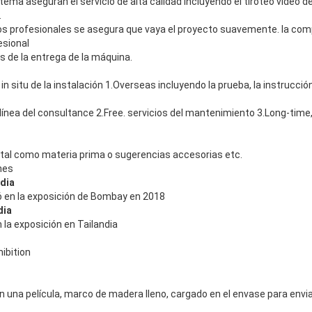
tema aseguran el servicio de alta calidad incluyendo el tiroteo video de
.
ros profesionales se asegura que vaya el proyecto suavemente. la com
esional
s de la entrega de la máquina.
in situ de la instalación 1.Overseas incluyendo la prueba, la instrucción
línea del consultance 2.Free. servicios del mantenimiento 3.Long-time,
, tal como materia prima o sugerencias accesorias etc.
nes
ndia
ó en la exposición de Bombay en 2018
dia
la exposición en Tailandia
ibition
n una película, marco de madera lleno, cargado en el envase para en