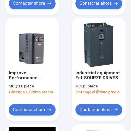
Contactar ahora
Contactar ahora
Improve
Industrial equipment
Performance
Ect SOURZE DRIVES
Regulation
three phase
MOQ:
1.0 piece
MOQ:
1 piece
Frequency Variable
frequency inverter
Obtenga el último precio
Obtenga el último precio
Speed ​​7.5kw 380V
vfd 3 phase 380v
Switch VC Inverter
45kw variable
AC Drive
frequency driver
Contactar ahora
Contactar ahora