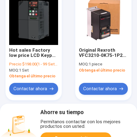
Hot sales Factory
Original Rexroth
low price LCD Keypad
VFC3210-0K75-1P2-
3 phase 380V
MNA-7P-NNNNN-
Precio:
$198.00(1 - 99 Sets) $188.00(100 - 299 Sets) $179.00(>=300 Sets)
MOQ:
1 piece
variable frequency
NNNN Original
MOQ:
1 Set
Obtenga el último precio
inverter 11KW VFD
Rexroth VFC3210-
Drive
0K75-1P2-MNA-7P-
Obtenga el último precio
NNNNN-NNNN
Variadores de
Contactar ahora
Contactar ahora
frecuencia Inversor
50hz 60hz
Convertidor
24*14*25cm
Ahorre su tiempo
Permítanos contactar con los mejores
productos con usted.