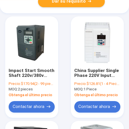
Dar su requisito
Impact Start Smooth
China Supplier Single
Shaft 220v/380v
Phase 220V Input
Motor Rotation Step
380V 3 Phase Output
Precio:
$170.94(2 - 99 pieces) $87.30(>=100 pieces)
Precio:
$126.81(1 - 4 Pieces) $121.83(>=5 Pieces)
1 Phase 2.2kw Vfd
2.2KW VFD / Variable
MOQ:
2 pieces
MOQ:
1 Piece
Variable Frequency
Frequency Drive /
Inverter
Frequency Inverter
Obtenga el último precio
Obtenga el último precio
118x185x157mm
Contactar ahora
Contactar ahora