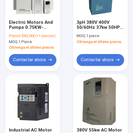
Contacto
Electric Motors And
3pH 380V 400V
Pumps 0.75KW-
50/60Hz 37kw 50HP
Inversor de frecuencia del motor
630KW Output 3
Material Variable
Precio:
$82.00(>=1 pieces)
MOQ:
1 piece
Phase 220V/380V AC
Frequency Inverter
MOQ:
1 Piece
Obtenga el último precio
Converter Variable
VFD Drive With High
Inversor de frecuencia variable
Frequency Drive VFD
Performance
Obtenga el último precio
Low Frequency
Inverter
Inversor de baja fricción
Contactar ahora
Contactar ahora
inversor la monofásico
Inversor trifásico
inversor solar de la bomba
Reactancia de CA del inversor
Servomotor de CA
Industrial AC Motor
380V 55kw AC Motor