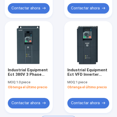
Drive
Contactar ahora
Contactar ahora
Industrial Equipment
Industrial Equipment
Ect 380V 3 Phase
Ect VFD Inverter
37KW Vfd AC
3phase 380v 5.5kw
MOQ:
1.0 piece
MOQ:
1 piece
Variable Frequency
AC Variable
Obtenga el último precio
Obtenga el último precio
Driver
Frequency Drive
Contactar ahora
Contactar ahora