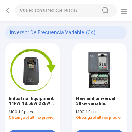
Inversor De Frecuencia Variable
(34)
Industrial Equipment
New and universal
11kW 18.5kW 22kW
30kw variable
380V/480V VFD AC
frequency drive
MOQ:
1.0 piece
MOQ:
1.0 unit
Drive Pump Motor
380v/440v 40hp vfd
Obtenga el último precio
Obtenga el último precio
VFD Variable
inverter EK600
Frequency
Converters Inverters