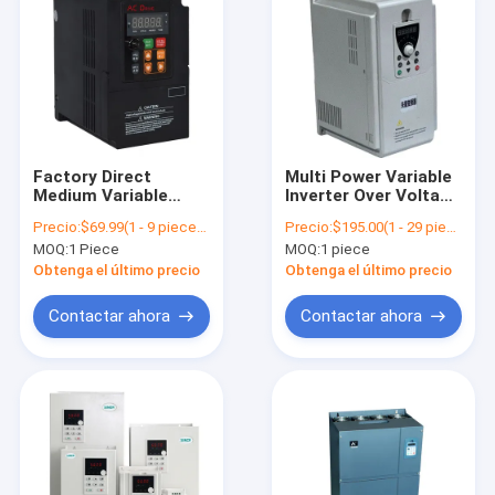
Factory Direct
Multi Power Variable
Medium Variable
Inverter Over Voltage
Frequency Drive AC
Protection AC Motor
Precio:
$69.99(1 - 9 pieces) $67.99(10 - 49 pieces) $65.99(>=50 pieces)
Precio:
$195.00(1 - 29 pieces) $190.00(30 - 59 pieces) $180.00(>=60 pieces)
Drive Motor
Drive 3 Phase China
MOQ:
1 Piece
MOQ:
1 piece
Controller Low
VFD Frequency
Frequency Hybrid
Inverter 300*200*160
Obtenga el último precio
Obtenga el último precio
Inverter
147*97*132mm
Contactar ahora
Contactar ahora
Inicio
Productos
Sobre nosotros