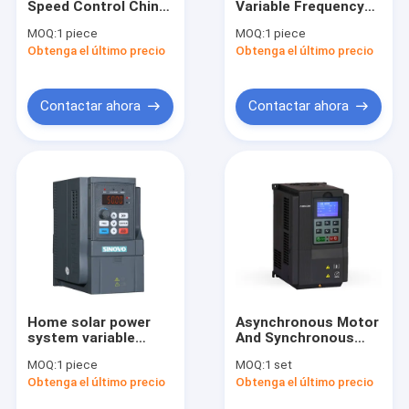
Speed ​​Control China
Variable Frequency
Pantalla táctil de HMI
Machine Single
Inverter 600*385*270
MOQ:
1 piece
MOQ:
1 piece
Phase To Converter
Obtenga el último precio
Impulsión del motor de pasos
Obtenga el último precio
Three Phase Variable
Frequency Inverter
Contactar ahora
Contactar ahora
Home solar power
Asynchronous Motor
system variable
And Synchronous
frequency inverter
Motor Distributor
MOQ:
1 piece
MOQ:
1 set
vfd ac drive inverter
Wanted Frequency
Obtenga el último precio
Obtenga el último precio
three phase single
Inverter Converter
phase 380V 220V
Variable Frequency